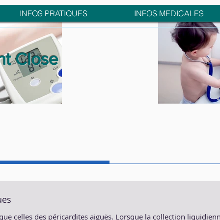
INFOS PRATIQUES
INFOS MEDICALES
nt Close
ues
que celles des péricardites aiguës. Lorsque la collection liquidienn